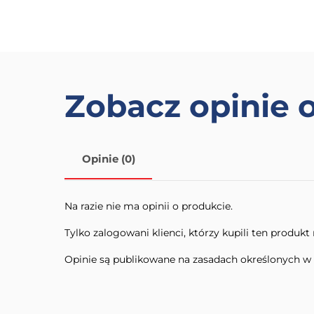
do
wiele
500,00 zł
wariantów.
Opcje
można
wybrać
Zobacz opinie 
na
stronie
produktu
Opinie (0)
Na razie nie ma opinii o produkcie.
Tylko zalogowani klienci, którzy kupili ten produk
Opinie są publikowane na zasadach określonych w