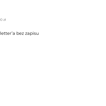
00
zł
etter’a bez zapisu