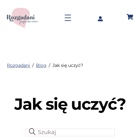
Skip
to
Menu
content
Rozgadani
/
Blog
/
Jak się uczyć?
Jak się uczyć?