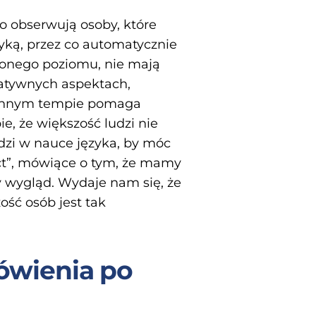
o obserwują osoby, które
ką, przez co automatycznie
liżonego poziomu, nie mają
gatywnych aspektach,
w innym tempie pomaga
e, że większość ludzi nie
odzi w nauce języka, by móc
ct”, mówiące o tym, że mamy
y wygląd. Wydaje nam się, że
ość osób jest tak
ówienia po