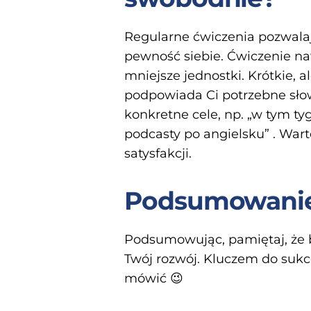
Regularne ćwiczenia pozwalaj
pewność siebie. Ćwiczenie na
mniejsze jednostki. Krótkie, a
podpowiada Ci potrzebne sło
konkretne cele, np. „w tym t
podcasty po angielsku” . War
satysfakcji.
Podsumowani
Podsumowując, pamiętaj, że b
Twój rozwój. Kluczem do sukce
mówić 😉