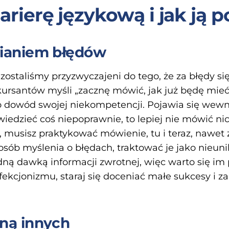
rierę językową i jak ją 
nianiem błędów
ostaliśmy przyzwyczajeni do tego, że za błędy się 
ursantów myśli „zacznę mówić, jak już będę mie
o dowód swojej niekompetencji. Pojawia się wewnę
iedzieć coś niepoprawnie, to lepiej nie mówić ni
 musisz praktykować mówienie, tu i teraz, nawet 
osób myślenia o błędach, traktować je jako nieuni
ną dawką informacji zwrotnej, więc warto się im 
ekcjonizmu, staraj się doceniać małe sukcesy i za
eną innych