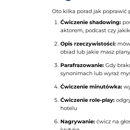
Oto kilka porad jak poprawić 
Ćwiczenie shadowing:
po
aktorem, podcast czy jaki
Opis rzeczywistości:
mów 
obiad lub jakie masz plany
Parafrazowanie:
Gdy braku
synonimach lub wyraź myś
Ćwiczenie minutówka:
wy
Ćwiczenie role-play:
odgry
hotelu
Nagrywanie:
ćwicz na gło
krytykę