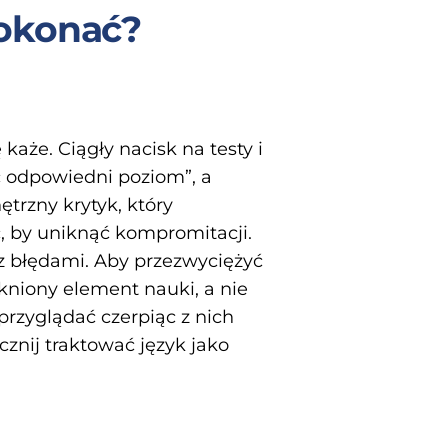
pokonać?
każe. Ciągły nacisk na testy i
ć odpowiedni poziom”, a
trzny krytyk, który
c, by uniknąć kompromitacji.
z błędami. Aby przezwyciężyć
kniony element nauki, a nie
przyglądać czerpiąc z nich
cznij traktować język jako