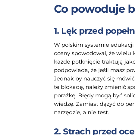
Co powoduje ba
1. Lęk przed popeł
W polskim systemie edukacji z
oceny spowodował, że wielu k
każde potknięcie traktują jak
podpowiada, że jeśli masz pow
Jednak by nauczyć się mówić,
te blokadę, należy zmienić sp
porażkę. Błędy mogą być solid
wiedzę. Zamiast dążyć do perf
narzędzie, a nie test.
2. Strach przed oc