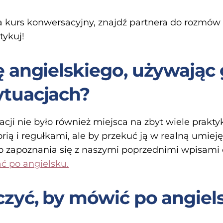
na kurs konwersacyjny, znajdź partnera do rozmów
tykuj!
ę angielskiego, używając
ytuacjach?
i nie było również miejsca na zbyt wiele praktyk
orią i regułkami, ale by przekuć ją w realną umie
o zapoznania się z naszymi poprzednimi wpisami 
ać po angielsku.
czyć, by mówić po angiel