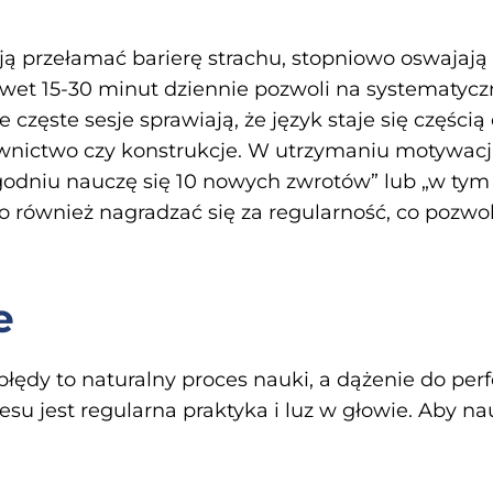
ą przełamać barierę strachu, stopniowo oswajają
wet 15-30 minut dziennie pozwoli na systematyczny
le częste sesje sprawiają, że język staje się części
wnictwo czy konstrukcje. W utrzymaniu motywacj
ygodniu nauczę się 10 nowych zwrotów” lub „w t
to również nagradzać się za regularność, co pozw
e
łędy to naturalny proces nauki, a dążenie do pe
su jest regularna praktyka i luz w głowie. Aby n