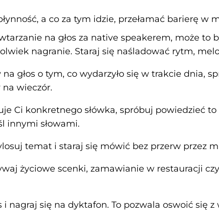
płynność, a co za tym idzie, przełamać barierę w 
wtarzanie na głos za native speakerem, może to 
kolwiek nagranie. Staraj się naśladować rytm, me
na głos o tym, co wydarzyło się w trakcie dnia, sp
 na wieczór.
je Ci konkretnego słówka, spróbuj powiedzieć to
l innymi słowami.
losuj temat i staraj się mówić bez przerw przez m
waj życiowe scenki, zamawianie w restauracji cz
s i nagraj się na dyktafon. To pozwala oswoić się