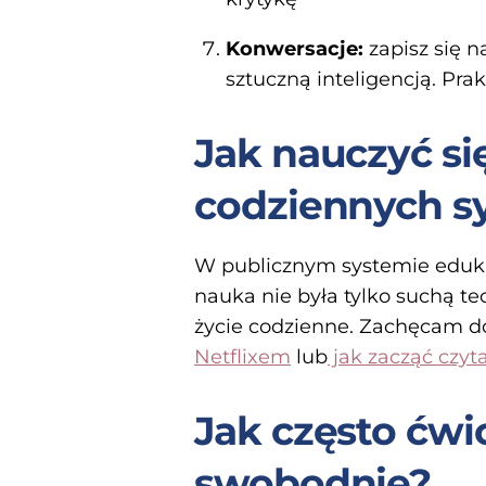
Konwersacje:
zapisz się 
sztuczną inteligencją. Prak
Jak nauczyć si
codziennych s
W publicznym systemie edukacj
nauka nie była tylko suchą te
życie codzienne. Zachęcam d
Netflixem
lub
jak zacząć czyt
Jak często ćwi
swobodnie?