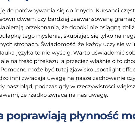
 do porównywania się do innych. Kursanci częst
 słownictwem czy bardziej zaawansowaną gramaty
. Nabierają przekonania, że dopóki nie osiągną zb
ułapkę tego myślenia, skupiając się tylko na ne
nych stronach. Świadomość, że każdy uczy się 
 Nauka języka to nie wyścig. Warto uświadomić sobi
ale na treść przekazu, a przecież właśnie o to ch
Pomocne może być tutaj zjawisko „spotlight effe
rdzo inni zwracają uwagę na nasze zachowanie cz
dy nasz błąd, podczas gdy w rzeczywistości większ
awami, że rzadko zwraca na nas uwagę.
ia poprawiają płynność m