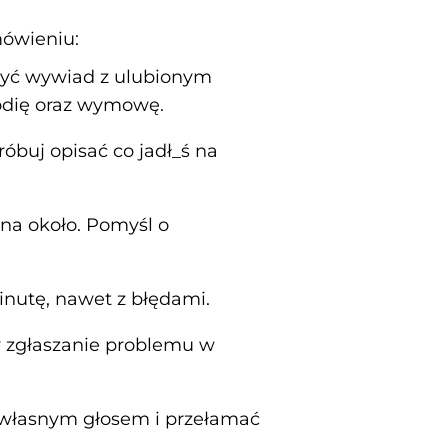
mówieniu:
być wywiad z ulubionym
lodię oraz wymowę.
róbuj opisać co jadł_ś na
 na około. Pomyśl o
inutę, nawet z błędami.
y zgłaszanie problemu w
 z własnym głosem i przełamać