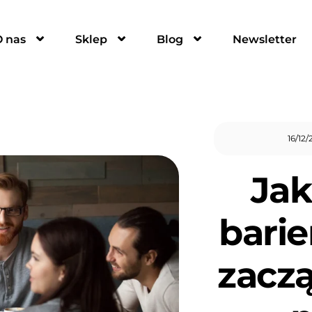
O nas
Sklep
Blog
Newsletter
16
/
12
/
Jak
barie
zacz