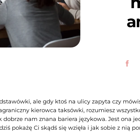
a
dstawówki, ale gdy ktoś na ulicy zapyta czy mówi
ę zagraniczny kierowca taksówki, rozumiesz wszys
ak dobrze nam znana bariera językowa. Jest ona 
iś pokażę Ci skądś się wzięła i jak sobie z nią po