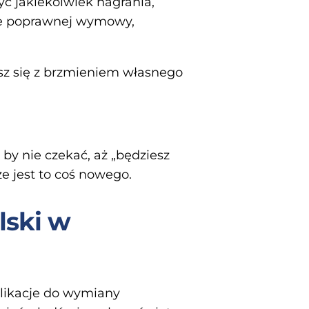
yć jakiekolwiek nagrania,
kże poprawnej wymowy,
asz się z brzmieniem własnego
, by nie czekać, aż „będziesz
że jest to coś nowego.
lski w
plikacje do wymiany