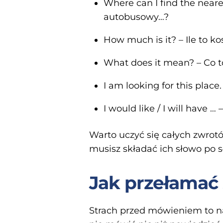
Where can I find the near
autobusowy…?
How much is it? – Ile to ko
What does it mean? – Co t
I am looking for this plac
I would like / I will have 
Warto uczyć się całych zwrotó
musisz składać ich słowo po s
Jak przełamać
Strach przed mówieniem to na