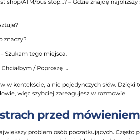
est shop/ATM/bus stop…? – Gdzie znajdę najblizszy
sztuje?
o znaczy?
e. – Szukam tego miejsca.
… – Chciałbym / Poproszę …
w w kontekście, a nie pojedynczych słów. Dzięki 
łowie, więc szybciej zareagujesz w rozmowie.
 strach przed mówieniem
jwiększy problem osób początkujących. Często pa