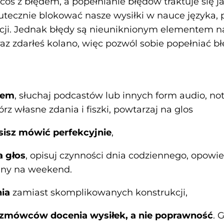
coś z błędem, a popełnianie błędów traktuje się ja
kutecznie blokować nasze wysiłki w nauce języka,
cji. Jednak błędy są nieuniknionym elementem nau
 raz zdarłeś kolano, więc pozwól sobie popełniać 
iem
, słuchaj podcastów lub innych form audio, no
rz własne zdania i fiszki, powtarzaj na glos
sisz mówić perfekcyjnie
,
a głos
, opisuj czynności dnia codziennego, opowie
lany na weekend.
nia
zamiast skomplikowanych konstrukcji,
zmówców docenia wysiłek, a nie poprawność
. 