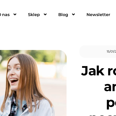
O nas
Sklep
Blog
Newsletter
15
/
01
/
Jak 
a
p