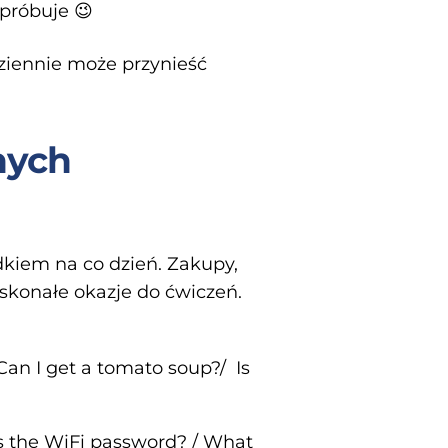
próbuje 😉
dziennie może przynieść
nych
dkiem na co dzień. Zakupy,
skonałe okazje do ćwiczeń.
 Can I get a tomato soup?/ Is
is the WiFi password? / What