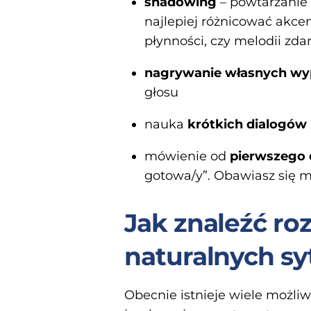
shadowing
– powtarzanie 
najlepiej różnicować akce
płynności, czy melodii zdan
nagrywanie własnych wy
głosu
nauka
krótkich dialogów
mówienie od
pierwszego 
gotowa/y”. Obawiasz się mów
Jak znaleźć ro
naturalnych sy
Obecnie istnieje wiele możli