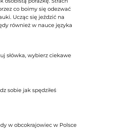
k osobistą porażkę. Strach
 przez co boimy się odezwać
ki. Ucząc się jeździć na
błędy również w nauce języka
tuj słówka, wybierz ciekawe
dz sobie jak spędziłeś
Gdy w obcokrajowiec w Polsce