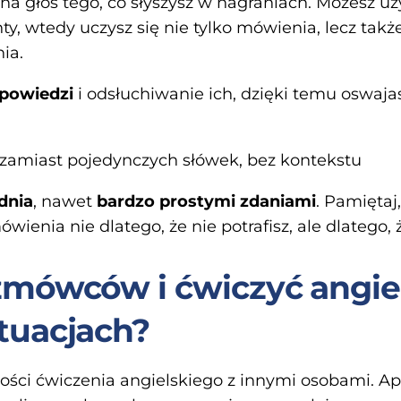
na głos tego, co słyszysz w nagraniach. Możesz uż
nty, wtedy uczysz się nie tylko mówienia, lecz ta
ia.
powiedzi
i odsłuchiwanie ich, dzięki temu oswaj
zamiast pojedynczych słówek, bez kontekstu
dnia
, nawet
bardzo prostymi zdaniami
. Pamiętaj
ienia nie dlatego, że nie potrafisz, ale dlatego, 
zmówców i ćwiczyć angie
tuacjach?
wości ćwiczenia angielskiego z innymi osobami. A