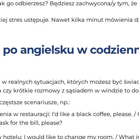
k go odbierzesz? Będziesz zachwycona/y tym, że 
ciej stres ustępuje. Nawet kilka minut mówienia 
 po angielsku w codzien
a w realnych sytuacjach, których możesz być świa
 czy krótkie rozmowy z sąsiadem w windzie to do
zęstsze scenariusze, np.:
a w restauracji: I’d like a black coffee, please. /
ask for the bill, please?
 hotelu: I would like to change my room. / What 