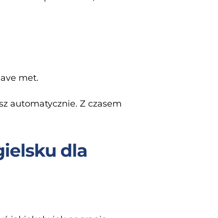
 have met.
esz automatycznie. Z czasem
ielsku dla