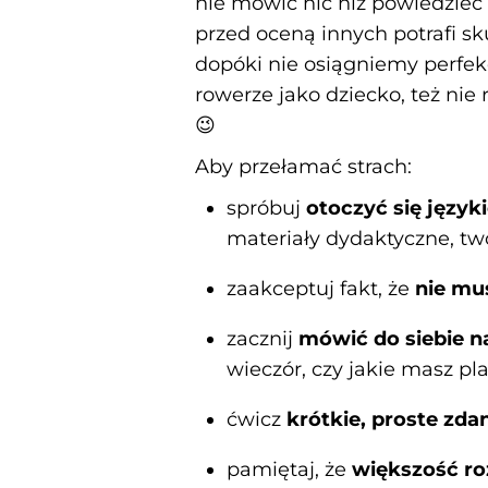
nie mówić nic niż powiedzieć 
przed oceną innych potrafi s
dopóki nie osiągniemy perfek
rowerze jako dziecko, też nie
😉
Aby przełamać strach:
spróbuj
otoczyć się język
materiały dydaktyczne, twó
zaakceptuj fakt, że
nie mu
zacznij
mówić do siebie n
wieczór, czy jakie masz p
ćwicz
krótkie, proste zda
pamiętaj, że
większość ro