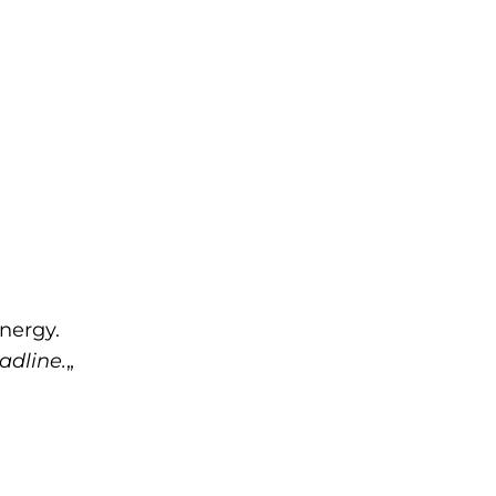
nergy.
adline.
„