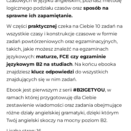
czasowych w języku angielskim, poznasz metodę
logicznego podziału czasów oraz
sposób na
sprawne ich zapamiętanie.
W części
praktycznej
czeka na Ciebie 10 zadań na
wszystkie czasy i konstrukcje czasowe w formie
zadań powtórzeniowych oraz egzaminacyjnych,
takich, jakie możesz znaleźć na egzaminach
językowych:
maturze, FCE czy egzaminie
językowym B2 na studiach
. Na końcu ebooka
znajdziesz
klucz odpowiedzi
do wszystkich
znajdujących się w nim zadań.
Ebook jest pierwszym z serii
#B2IGETYOU
, w
ramach której przygotowuję dla Ciebie
zestawienie wiadomości oraz zadania obejmujące
różne działy angielskiej gramatyki, dzięki którym
Twój angielski skoczy na mocny poziom B2.
Liczba stron: 16