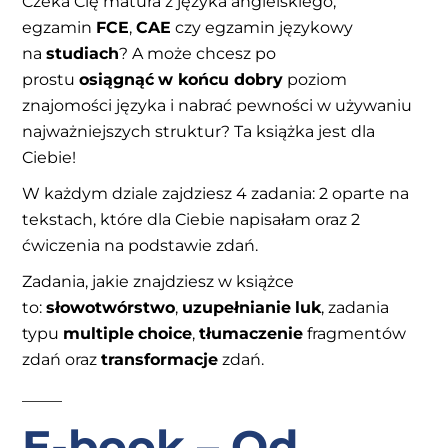
Czeka Cię matura z języka angielskiego,
egzamin
FCE
,
CAE
czy egzamin językowy
na
studiach
? A może chcesz po
prostu
osiągnąć
w końcu
dobry
poziom
znajomości języka i nabrać pewności w używaniu
najważniejszych struktur? Ta książka jest dla
Ciebie!
W każdym dziale zajdziesz 4 zadania: 2 oparte na
tekstach, które dla Ciebie napisałam oraz 2
ćwiczenia na podstawie zdań.
Zadania, jakie znajdziesz w książce
to:
słowotwórstwo
,
uzupełnianie
luk
, zadania
typu
multiple
choice
,
tłumaczenie
fragmentów
zdań oraz
transformacje
zdań.
_____
E-book – Od