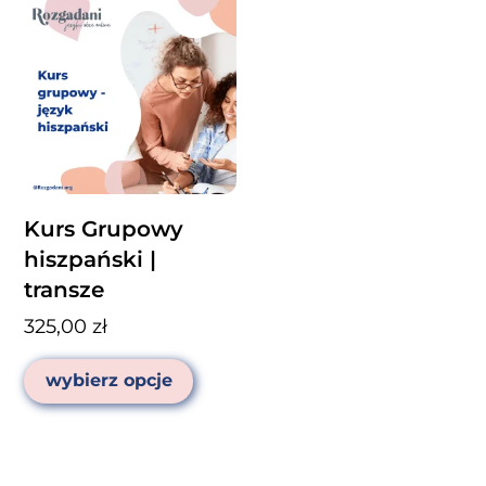
Kurs Grupowy
hiszpański |
transze
325,00
zł
Ten
wybierz opcje
produkt
ma
wiele
wariantów.