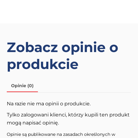
wiele
wariantów.
Opcje
można
wybrać
Zobacz opinie o
na
stronie
produkcie
produktu
Opinie (0)
Na razie nie ma opinii o produkcie.
Tylko zalogowani klienci, którzy kupili ten produkt
mogą napisać opinię.
Opinie są publikowane na zasadach określonych w