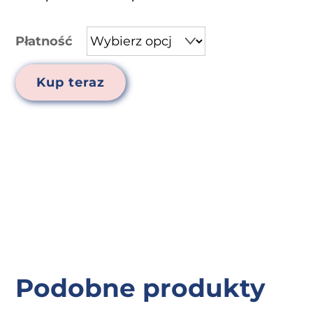
cen:
od
Płatność
500,00 zł
do
Kup teraz
950,00 zł
Podobne produkty