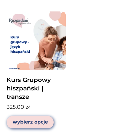
Kurs Grupowy
hiszpański |
transze
325,00
zł
Ten
wybierz opcje
produkt
ma