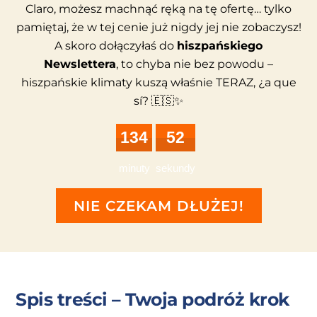
Claro, możesz machnąć ręką na tę ofertę… tylko
pamiętaj, że w tej cenie już nigdy jej nie zobaczysz!
A skoro dołączyłaś do
hiszpańskiego
Newslettera
, to chyba nie bez powodu –
hiszpańskie klimaty kuszą właśnie TERAZ, ¿a que
sí? 🇪🇸✨
134
51
minuty
sekundy
NIE CZEKAM DŁUŻEJ!
Spis treści – Twoja podróż krok